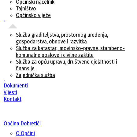
Općinski načelnik
Tajništvo
Općinsko vijeće
Službe
Služba graditeljstva, prostornog uređenja,
gospodarstva, obnove i razvitka
Služba za katastar, imovinsko-pravne, stambeno-
komunalne poslove i civilne zaštite
Služba za opću upravu, društvene djelatnosti i
finansije
Zajednička služba
Javne nabavke
Dokumenti
Vijesti
Kontakt
Općina Dobretići
O Općini