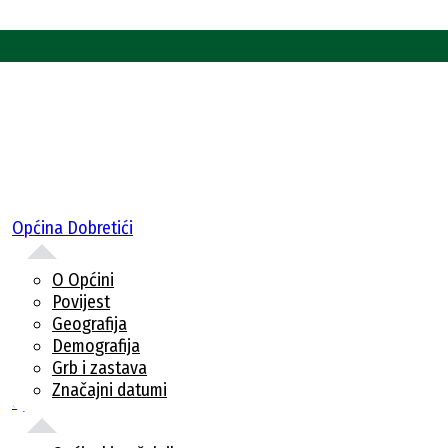
Općina Dobretići
O Općini
Povijest
Geografija
Demografija
Grb i zastava
Značajni datumi
Uprava