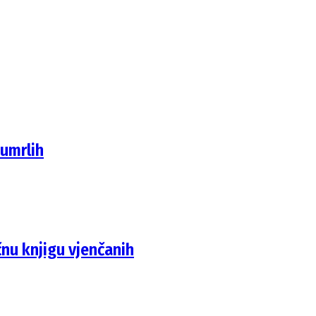
 umrlih
čnu knjigu vjenčanih