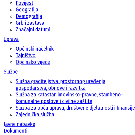
Povijest
Geografija
Demografija
Grb i zastava
Značajni datumi
Uprava
Općinski načelnik
Tajništvo
Općinsko vijeće
Službe
Služba graditeljstva, prostornog uređenja,
gospodarstva, obnove i razvitka
Služba za katastar, imovinsko-pravne, stambeno-
komunalne poslove i civilne zaštite
Služba za opću upravu, društvene djelatnosti i finansije
Zajednička služba
Javne nabavke
Dokumenti