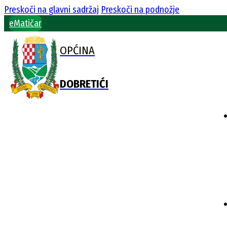
Preskoči na glavni sadržaj
Preskoči na podnožje
eMatičar
OPĆINA
DOBRETIĆI