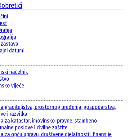
obretići
ćini
jest
rafija
grafija
i zastava
ajni datumi
nski načelnik
ištvo
nsko vijeće
ba graditeljstva, prostornog uređenja, gospodarstva,
ve i razvitka
ba za katastar, imovinsko-pravne, stambeno-
nalne poslove i civilne zaštite
a za opću upravu, društvene djelatnosti i finansije