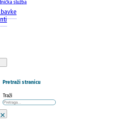
dnička služba
abavke
nti
Pretraži stranicu
Traži
×