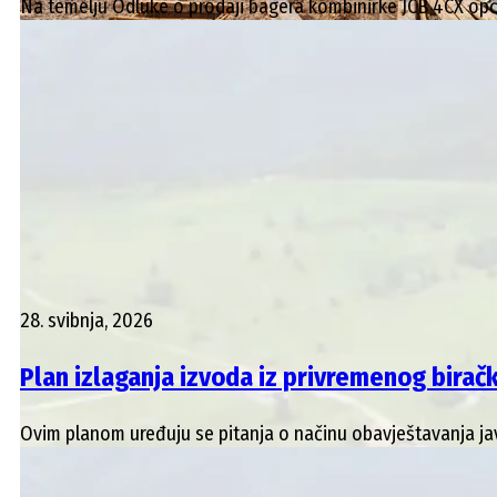
Na temelju Odluke o prodaji bagera kombinirke JCB 4CX općin
28. svibnja, 2026
Plan izlaganja izvoda iz privremenog birač
Ovim planom uređuju se pitanja o načinu obavještavanja javn