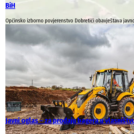
BiH
Općinsko izborno povjerenstvo Dobretići obavještava javnost
8. srpnja, 2026
Javni oglas – za prodaju bagera u vlasništv