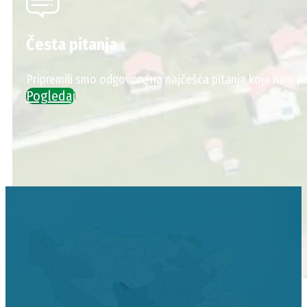
Česta pitanja
Pripremili smo odgovore na najčešća pitanja koja nam po
Pogledaj