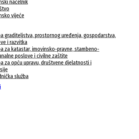
nski načelnik
ištvo
nsko vijeće
ba graditeljstva, prostornog uređenja, gospodarstva,
ve i razvitka
ba za katastar, imovinsko-pravne, stambeno-
nalne poslove i civilne zaštite
a za opću upravu, društvene djelatnosti i
sije
dnička služba
avke
i