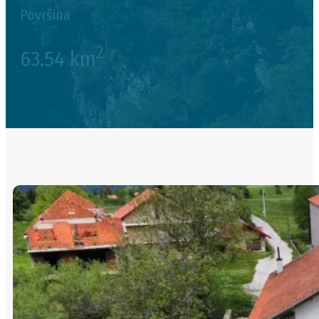
Površina
2
63.54 km