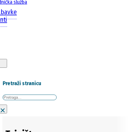
dnička služba
abavke
nti
Pretraži stranicu
Traži
×