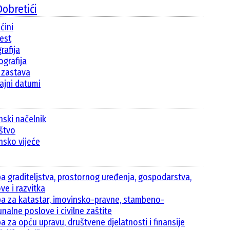
obretići
ćini
jest
rafija
grafija
i zastava
ajni datumi
nski načelnik
ištvo
nsko vijeće
ba graditeljstva, prostornog uređenja, gospodarstva,
ve i razvitka
ba za katastar, imovinsko-pravne, stambeno-
nalne poslove i civilne zaštite
a za opću upravu, društvene djelatnosti i finansije