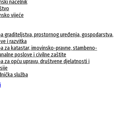
nski načelnik
ištvo
nsko vijeće
ba graditeljstva, prostornog uređenja, gospodarstva,
ve i razvitka
ba za katastar, imovinsko-pravne, stambeno-
nalne poslove i civilne zaštite
a za opću upravu, društvene djelatnosti i
sije
dnička služba
avke
i