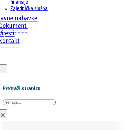
finansije
Zajednička služba
Javne nabavke
Dokumenti
Vijesti
Kontakt
Pretraži stranicu
Traži
×