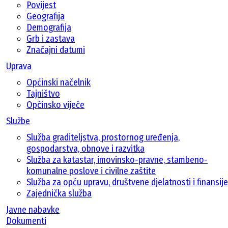
Povijest
Geografija
Demografija
Grb i zastava
Značajni datumi
Uprava
Općinski načelnik
Tajništvo
Općinsko vijeće
Službe
Služba graditeljstva, prostornog uređenja,
gospodarstva, obnove i razvitka
Služba za katastar, imovinsko-pravne, stambeno-
komunalne poslove i civilne zaštite
Služba za opću upravu, društvene djelatnosti i finansije
Zajednička služba
Javne nabavke
Dokumenti