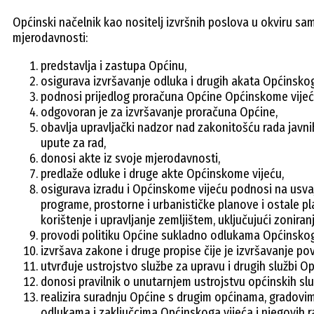
Općinski načelnik kao nositelj izvršnih poslova u okviru s
mjerodavnosti:
predstavlja i zastupa Općinu,
osigurava izvršavanje odluka i drugih akata Općinskog
podnosi prijedlog proračuna Općine Općinskome vijeć
odgovoran je za izvršavanje proračuna Općine,
obavlja upravljački nadzor nad zakonitošću rada javni
upute za rad,
donosi akte iz svoje mjerodavnosti,
predlaže odluke i druge akte Općinskome vijeću,
osigurava izradu i Općinskome vijeću podnosi na usva
programe, prostorne i urbanističke planove i ostale 
korištenje i upravljanje zemljištem, uključujući zoniran
provodi politiku Općine sukladno odlukama Općinskog
izvršava zakone i druge propise čije je izvršavanje po
utvrđuje ustrojstvo službe za upravu i drugih službi Op
donosi pravilnik o unutarnjem ustrojstvu općinskih slu
realizira suradnju Općine s drugim općinama, gradov
odlukama i zaključcima Općinskoga vijeća i njegovih ra