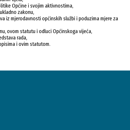
itike Općine i svojim aktivnostima,
sukladno zakonu,
a iz mjerodavnosti općinskih službi i poduzima mjere za
u, ovom statutu i odluci Općinskoga vijeća,
edstava rada,
opisima i ovim statutom.