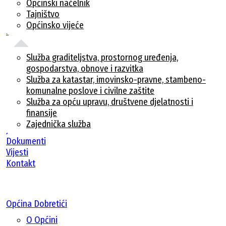
Općinski načelnik
Tajništvo
Općinsko vijeće
Službe
Služba graditeljstva, prostornog uređenja,
gospodarstva, obnove i razvitka
Služba za katastar, imovinsko-pravne, stambeno-
komunalne poslove i civilne zaštite
Služba za opću upravu, društvene djelatnosti i
finansije
Zajednička služba
Javne nabavke
Dokumenti
Vijesti
Kontakt
Općina Dobretići
O Općini