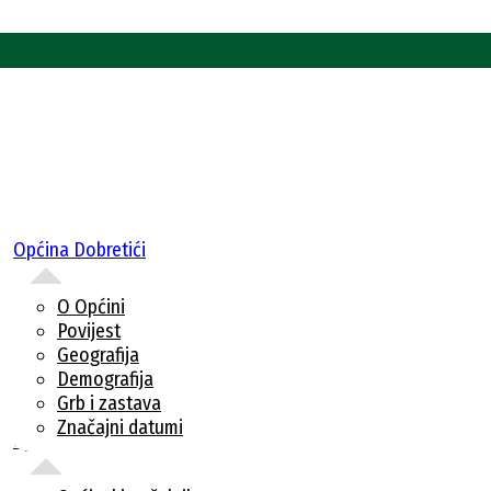
Općina Dobretići
O Općini
Povijest
Geografija
Demografija
Grb i zastava
Značajni datumi
Uprava