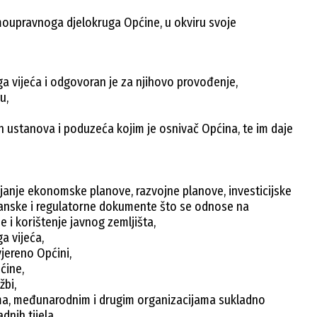
amoupravnoga djelokruga Općine, u okviru svoje
a vijeća i odgovoran je za njihovo provođenje,
u,
h ustanova i poduzeća kojim je osnivač Općina, te im daje
janje ekonomske planove, razvojne planove, investicijske
planske i regulatorne dokumente što se odnose na
je i korištenje javnog zemljišta,
a vijeća,
vjereno Općini,
ćine,
žbi,
ima, međunarodnim i drugim organizacijama sukladno
dnih tijela,