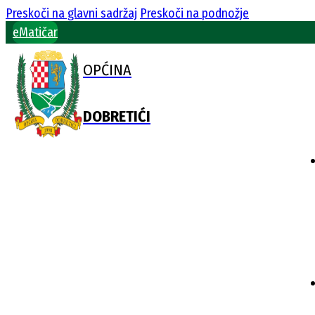
Preskoči na glavni sadržaj
Preskoči na podnožje
eMatičar
OPĆINA
DOBRETIĆI