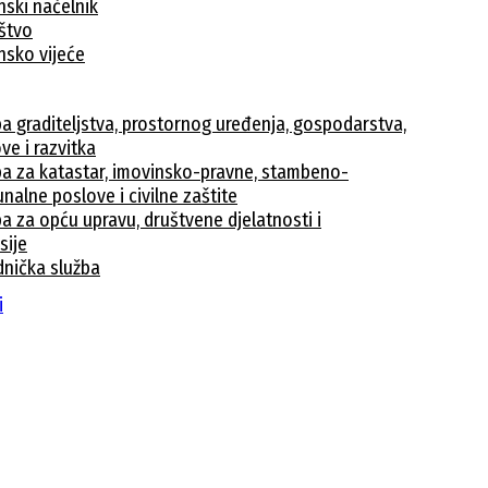
nski načelnik
ištvo
nsko vijeće
ba graditeljstva, prostornog uređenja, gospodarstva,
ve i razvitka
ba za katastar, imovinsko-pravne, stambeno-
nalne poslove i civilne zaštite
a za opću upravu, društvene djelatnosti i
sije
dnička služba
avke
i