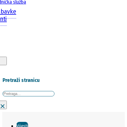
dnička služba
abavke
nti
Pretraži stranicu
Traži
×
Vijesti