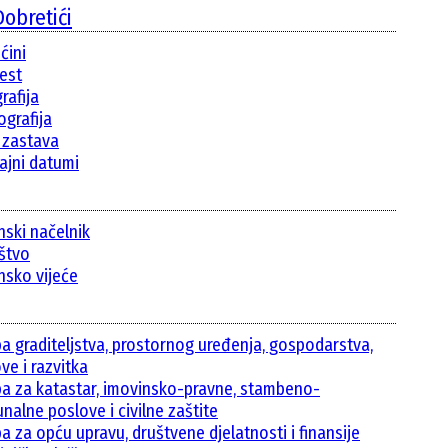
obretići
ćini
jest
rafija
grafija
i zastava
ajni datumi
nski načelnik
ištvo
nsko vijeće
ba graditeljstva, prostornog uređenja, gospodarstva,
ve i razvitka
ba za katastar, imovinsko-pravne, stambeno-
nalne poslove i civilne zaštite
a za opću upravu, društvene djelatnosti i finansije