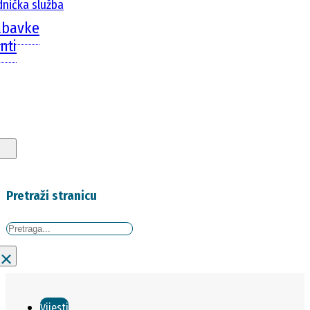
dnička služba
abavke
nti
Pretraži stranicu
Traži
×
Vijesti