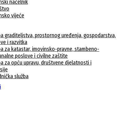
nski načelnik
ištvo
nsko vijeće
ba graditeljstva, prostornog uređenja, gospodarstva,
ve i razvitka
ba za katastar, imovinsko-pravne, stambeno-
nalne poslove i civilne zaštite
a za opću upravu, društvene djelatnosti i
sije
dnička služba
avke
i