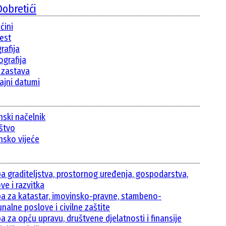
obretići
ćini
jest
rafija
grafija
i zastava
ajni datumi
nski načelnik
ištvo
nsko vijeće
ba graditeljstva, prostornog uređenja, gospodarstva,
ve i razvitka
ba za katastar, imovinsko-pravne, stambeno-
nalne poslove i civilne zaštite
a za opću upravu, društvene djelatnosti i finansije