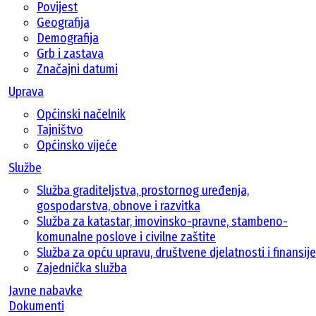
Povijest
Geografija
Demografija
Grb i zastava
Značajni datumi
Uprava
Općinski načelnik
Tajništvo
Općinsko vijeće
Službe
Služba graditeljstva, prostornog uređenja,
gospodarstva, obnove i razvitka
Služba za katastar, imovinsko-pravne, stambeno-
komunalne poslove i civilne zaštite
Služba za opću upravu, društvene djelatnosti i finansije
Zajednička služba
Javne nabavke
Dokumenti