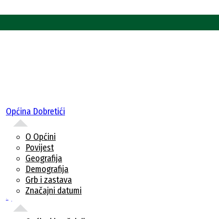
Općina Dobretići
O Općini
Povijest
Geografija
Demografija
Grb i zastava
Značajni datumi
Uprava