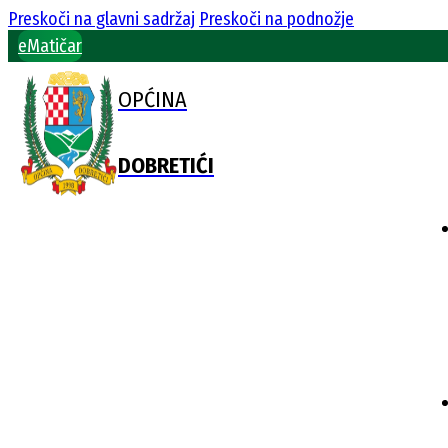
Preskoči na glavni sadržaj
Preskoči na podnožje
eMatičar
OPĆINA
DOBRETIĆI