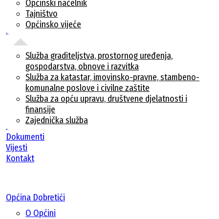
Općinski načelnik
Tajništvo
Općinsko vijeće
Službe
Služba graditeljstva, prostornog uređenja,
gospodarstva, obnove i razvitka
Služba za katastar, imovinsko-pravne, stambeno-
komunalne poslove i civilne zaštite
Služba za opću upravu, društvene djelatnosti i
finansije
Zajednička služba
Javne nabavke
Dokumenti
Vijesti
Kontakt
Općina Dobretići
O Općini