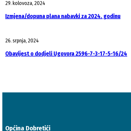
29. kolovoza, 2024
Izmjena/dopuna plana nabavki za 2024. godinu
26. srpnja, 2024
Obavijest o dodjeli Ugovora 2596-7-3-17-5-16/24
Općina Dobretići