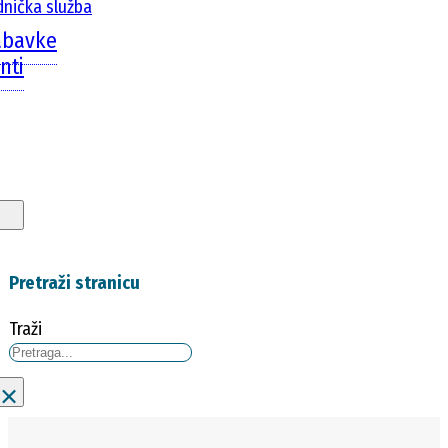
dnička služba
abavke
nti
Pretraži stranicu
Traži
×