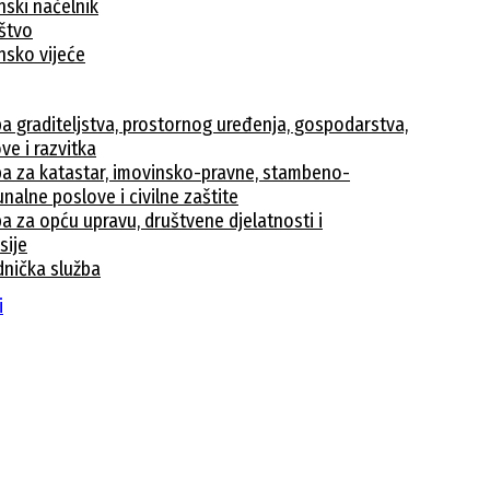
nski načelnik
ištvo
nsko vijeće
ba graditeljstva, prostornog uređenja, gospodarstva,
ve i razvitka
ba za katastar, imovinsko-pravne, stambeno-
nalne poslove i civilne zaštite
a za opću upravu, društvene djelatnosti i
sije
dnička služba
avke
i