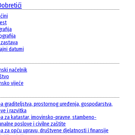
obretići
ćini
jest
rafija
grafija
i zastava
ajni datumi
nski načelnik
ištvo
nsko vijeće
ba graditeljstva, prostornog uređenja, gospodarstva,
ve i razvitka
ba za katastar, imovinsko-pravne, stambeno-
nalne poslove i civilne zaštite
a za opću upravu, društvene djelatnosti i finansije