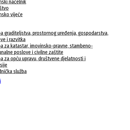
nski načelnik
ištvo
nsko vijeće
ba graditeljstva, prostornog uređenja, gospodarstva,
ve i razvitka
ba za katastar, imovinsko-pravne, stambeno-
nalne poslove i civilne zaštite
a za opću upravu, društvene djelatnosti i
sije
dnička služba
avke
i