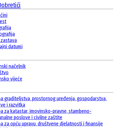
obretići
ćini
jest
rafija
grafija
i zastava
ajni datumi
nski načelnik
ištvo
nsko vijeće
ba graditeljstva, prostornog uređenja, gospodarstva,
ve i razvitka
ba za katastar, imovinsko-pravne, stambeno-
nalne poslove i civilne zaštite
a za opću upravu, društvene djelatnosti i finansije