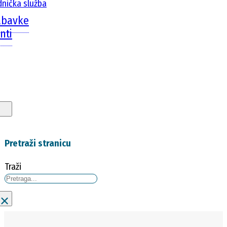
dnička služba
abavke
nti
Pretraži stranicu
Traži
×