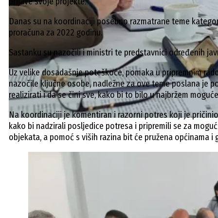
prijave svoje projekte.
Danas su na koordinaciji posebno razmatrane teme kategoriza
proračuna za 2022 godinu.
Sastanku su nazočili i ministri te predstavnici određenih jav
Uz velike dosadašnje poteškoće, pomaka u pripremnim radovi
nazočile ključne osobe, nadležne za ove teme poslana je por
realizirati i da se čini sve, kako bi to bilo u najbržem moguć
Na koordinaciji je komentiran i razorni potres koji je priči
kako bi nadzirali posljedice potresa i pripremili se za mogu
objekata, a pomoć s viših razina bit će pružena općinama i 