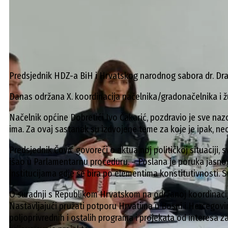
Predsjednik HDZ-a BiH i Hrvatskog narodnog sabora dr. Drag
Danas održana X. koordinacija načelnika/gradonačelnika i ž
Načelnik općine Dobretići Ivo Čakarić, pozdravio je sve nazo
ima. Za ovaj sastanak su izdvojene teme za koje je ipak, ne
Predsjednik Čović govoreći o aktualnoj političkoj situaciji,
išao u Parlamentarnu proceduru. – Poslana je poruka jasnog 
institucijama gdje se bira po elementima konstitutivnosti. Sve
O suradnji s Republikom Hrvatskom na održanoj koordinaciji
Nastavljajući pružati potporu Hrvatima u Bosni i Hercegovini,
poljoprivrednih i ostalih programa i projekata od interesa 