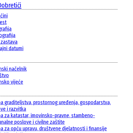
obretići
ćini
jest
rafija
grafija
i zastava
ajni datumi
nski načelnik
ištvo
nsko vijeće
ba graditeljstva, prostornog uređenja, gospodarstva,
ve i razvitka
ba za katastar, imovinsko-pravne, stambeno-
nalne poslove i civilne zaštite
a za opću upravu, društvene djelatnosti i finansije