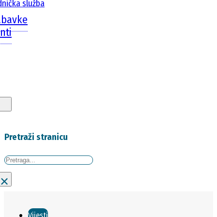
dnička služba
abavke
nti
Pretraži stranicu
Traži
×
Vijesti