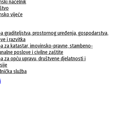
nski načelnik
ištvo
nsko vijeće
ba graditeljstva, prostornog uređenja, gospodarstva,
ve i razvitka
ba za katastar, imovinsko-pravne, stambeno-
nalne poslove i civilne zaštite
a za opću upravu, društvene djelatnosti i
sije
dnička služba
avke
i